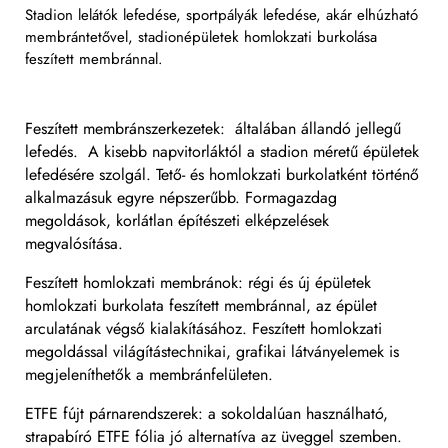
Stadion lelátók lefedése, sportpályák lefedése, akár elhúzható
membrántetővel, stadionépületek homlokzati burkolása
feszített membránnal.
Feszített membránszerkezetek: általában állandó jellegű
lefedés. A kisebb napvitorláktól a stadion méretű épületek
lefedésére szolgál. Tető- és homlokzati burkolatként történő
alkalmazásuk egyre népszerűbb. Formagazdag
megoldások, korlátlan építészeti elképzelések
megvalósítása.
Feszített homlokzati membránok: régi és új épületek
homlokzati burkolata feszített membránnal, az épület
arculatának végső kialakításához. Feszített homlokzati
megoldással világítástechnikai, grafikai látványelemek is
megjeleníthetők a membránfelületen.
ETFE fújt párnarendszerek: a sokoldalúan használható,
strapabíró ETFE fólia jó alternatíva az üveggel szemben.