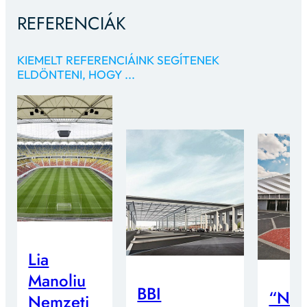
REFERENCIÁK
KIEMELT REFERENCIÁINK SEGÍTENEK
ELDÖNTENI, HOGY ...
Lia
Manoliu
BBI
“Nag
Nemzeti