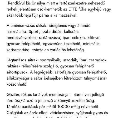
Rendkívül kis önsúlya miatt a tartószerkezetre nehezedő
terhek jelentősen csökkenthetők az ETFE fólia egyhéjú vagy
akár többhéjú fújt párna alkalmazásával.
Alumíniumvázas sátrak: ideiglenes vagy állandó
használatra. Sport-, szabadidős, kulturális
rendezvényekhez; raktározásra, ipari célokra. Előnye:
gyorsan felépíthető, egyszerűen kezelhető, minimális
karbantartás; számtalan variációs lehetőség.
Légtartásos sátrak: sportpályák, uszodák, ipari csarnokok,
raktárak téliesítésére szolgáló, gyorsan felépíthető
sátortípusok. A legrégebbi sátorfajta gyorsan felépíthető,
állékonysága a sátor belsejében létrehozott túlnyomásnak
köszönhető.
Gáztározók és tartályok membránjai: Bármilyen jellegű
tárolóra/tározóra jellemző a könnyű kezelhetőség.
Tárolókapacitásuk pár m³-től 10000 m³-ig növelhető.
Csőgátak az árvíz elleni védekezésben nyújtanak gyors és