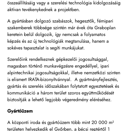
összeállításáig vagy a szerelési technológia kidolgozásáig
aktívan tevékenykednek a projektben.
A gyártásban dolgozó szabászok, hegesztők, fémipari
szakemberek többsége szintén már évek óta Graboplan
keretein belül dolgozik, így nemcsak a folyamatos
képzés és az új technológiák megtanulása, hanem a
sokéves tapasztalat is segíti munkájukat.
Szerelőink rendelkeznek gépkezelői jogosultsággal,
magasban történő munkavégzésre engedéllyel, ipari
alpintechnikai jogosultságokkal, illetve nemzetközi szinten
is elismert IRATA-bizonyítvánnyal. A gyártmányfejlesztés,
gyártás és szerelés időszakában folytatott egyeztetések és
kommunikáció a három terület szoros együttműködését
biztosítják a lehető legjobb végeredmény eléréséhez.
Gyártóüzem
A központi iroda és gyártóüzem több mint 20 000 m²
területen helyezkedik el Győrben, a bécsi reptértől 1