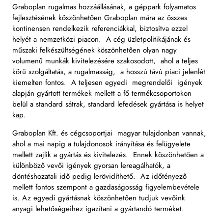
Graboplan rugalmas hozzáállásának, a géppark folyamatos
fejlesztésének köszönhetően Graboplan mára az összes
kontinensen rendelkezik referenciákkal, biztosítva ezzel
helyét a nemzetközi piacon. A cég üzletpolitikájának és
műszaki felkészültségének köszönhetően olyan nagy
volumenű munkák kivitelezésére szakosodott, ahol a teljes
körű szolgáltatás, a rugalmasság, a hosszú távú piaci jelenlét
kiemelten fontos. A teljesen egyedi megrendelői igények
alapján gyártott termékek mellett a fő termékcsoportokon
belül a standard sátrak, standard lefedések gyártása is helyet
kap.
Graboplan Kft. és cégcsoportjai magyar tulajdonban vannak,
ahol a mai napig a tulajdonosok irányítása és felügyelete
mellett zajlik a gyártás és kivitelezés. Ennek köszönhetően a
különböző vevői igények gyorsan lereagálhatók, a
döntéshozatali idő pedig lerövidíthető. Az időtényező
mellett fontos szempont a gazdaságosság figyelembevétele
is. Az egyedi gyártásnak köszönhetően tudjuk vevőink
anyagi lehetőségeihez igazítani a gyártandó terméket.