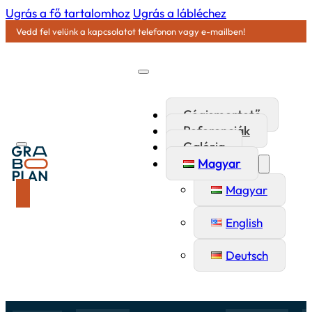
Ugrás a fő tartalomhoz
Ugrás a lábléchez
Vedd fel velünk a kapcsolatot telefonon vagy e-mailben!
Cégismertető
Referenciák
Galéria
Magyar
Magyar
English
Deutsch