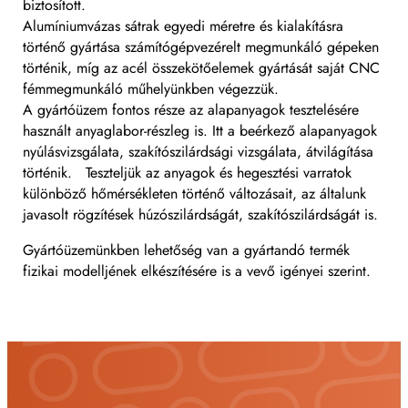
biztosított.
Alumíniumvázas sátrak egyedi méretre és kialakításra
történő gyártása számítógépvezérelt megmunkáló gépeken
történik, míg az acél összekötőelemek gyártását saját CNC
fémmegmunkáló műhelyünkben végezzük.
A gyártóüzem fontos része az alapanyagok tesztelésére
használt anyaglabor-részleg is. Itt a beérkező alapanyagok
nyúlásvizsgálata, szakítószilárdsági vizsgálata, átvilágítása
történik. Teszteljük az anyagok és hegesztési varratok
különböző hőmérsékleten történő változásait, az általunk
javasolt rögzítések húzószilárdságát, szakítószilárdságát is.
Gyártóüzemünkben lehetőség van a gyártandó termék
fizikai modelljének elkészítésére is a vevő igényei szerint.