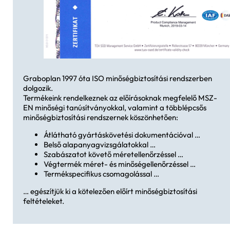
Graboplan 1997 óta ISO minőségbiztosítási rendszerben
dolgozik.
Termékeink rendelkeznek az előírásoknak megfelelő MSZ-
EN minőségi tanúsítványokkal, valamint a többlépcsős
minőségbiztosítási rendszernek köszönhetően:
Átlátható gyártáskövetési dokumentációval …
Belső alapanyagvizsgálatokkal …
Szabászatot követő méretellenőrzéssel …
Végtermék méret- és minőségellenőrzéssel …
Termékspecifikus csomagolással …
… egészítjük ki a kötelezően előírt minőségbiztosítási
feltételeket.