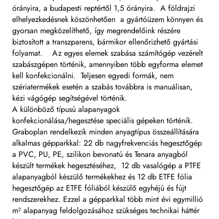
órányira, a budapesti reptértől 1,5 órányira. A földrajzi
elhelyezkedésnek köszönhetően a gyártóüzem könnyen és
gyorsan megközelíthető, így megrendelőink részére
biztosított a transzparens, bármikor ellenőrizhető gyártási
folyamat. Az egyes elemek szabása számítógép vezérelt
szabászgépen történik, amennyiben több egyforma elemet
kell konfekcionálni. Teljesen egyedi formák, nem
szériatermékek esetén a szabás továbbra is manuálisan,
kézi vágógép segítségével történik.
A különböző típusú alapanyagok
konfekcionálása/hegesztése speciális gépeken történik.
Graboplan rendelkezik minden anyagtípus összeállítására
alkalmas gépparkkal: 22 db nagyfrekvenciás hegesztőgép
a PVC, PU, PE, szilikon bevonatú és Tenara anyagból
készült termékek hegesztéséhez, 12 db vasalógép a PTFE
alapanyagból készülő termékekhez és 12 db ETFE fólia
hegesztőgép az ETFE fóliából készülő egyhéjú és fújt
rendszerekhez. Ezzel a gépparkkal több mint évi egymillió
m² alapanyag feldolgozásához szükséges technikai háttér