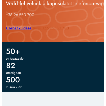
Vedd fel velünk a kapcsolatot telefonon vag
+36 96 550 700
Üzenet küldése
Hívás: +36 96 550 700
50
+
év tapasztalat
82
országban
500
munka / év