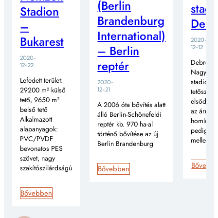
(Berlin
stadi
Stadion
Brandenburg
Debr
–
International)
Bukarest
2020-
– Berlin
12-12
2020-
reptér
Debrecen
12-22
Nagyerde
Lefedett terület:
stadionná
2020-
29200 m² külső
12-21
tetőszerk
tető, 9650 m²
elsődlege
A 2006 óta bővítés alatt
belső tető
az árnyék
álló Berlin-Schönefeldi
Alkalmazott
homlokzat
reptér kb. 970 ha-al
alapanyagok:
pedig a t
történő bővítése az új
PVC/PVDF
mellett
Berlin Brandenburg
bevonatos PES
szövet, nagy
Bővebb
szakítószilárdságú
Bővebben
Bővebben