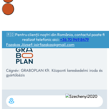
🇷🇴 Pentru clienții noștri din România, contactul poate fi
realizat telefonic aici:
+36 70 949 8479
Fazakas József: joirfazakas@gmail.com
Cégnév: GRABOPLAN Kft. Központi kereskedelmi iroda és
gyártóbázis