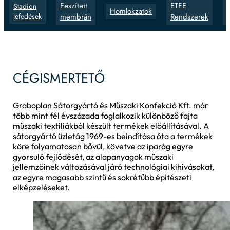
Feszített
ETFE
Stadion
Homlokzatok
lefedések
membrán
Rendszerek
CÉGISMERTETŐ
Graboplan Sátorgyártó és Műszaki Konfekció Kft. már
több mint fél évszázada foglalkozik különböző fajta
műszaki textíliákból készült termékek előállításával. A
sátorgyártó üzletág 1969-es beindítása óta a termékek
köre folyamatosan bővül, követve az iparág egyre
gyorsuló fejlődését, az alapanyagok műszaki
jellemzőinek változásával járó technológiai kihívásokat,
az egyre magasabb szintű és sokrétűbb építészeti
elképzeléseket.