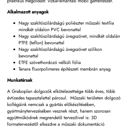
praktikus megoldást: vízkár-elhárítási mobil gátrendszer.
Alkalmazott anyagok
Nagy szakítószilárdságú poliészter műszaki textília
mindkét oldalon PVC bevonattal
Nagy szakítószilárdságú üvegszövet, mindkét oldalán
PTFE (teflon) bevonattal
Nagy szakítószilárdságú üvegszövet szilikon
bevonattal
ETFE szövethordozó nélküli fólia
Tenara fluorpolimeres építészeti membrán anyag
Munkatársak
A Graboplan dolgozók elkötelezettsége több éves, több
évtizedes tapasztalattal párosul. Műszaki területen dolgozó
kollégáink nemcsak a gyártás előkészítésében,
gyártmánytervezésében vesznek részt, hanem szorosan
együttműködnek megrendelő tervezőivel is: 3D
formatervezéstől elkezdve a műszaki dokumentáció