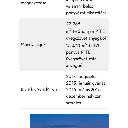
megnevezése:
valamint belső
ponyvázat elkészítése
22.265
2
m
tetőponyva PTFE
üvegszövet anyagból
Mennyiségek:
2
15.400 m
belső
ponyva PTFE
üvegszövet szita
anyagból
2014. augusztus-
2015. január gyártás
Kivitelezési időszak:
2015. május-2015.
december helyszíni
szerelés