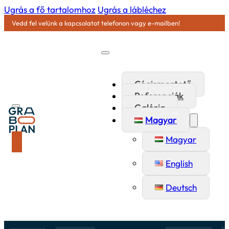
Ugrás a fő tartalomhoz
Ugrás a lábléchez
Vedd fel velünk a kapcsolatot telefonon vagy e-mailben!
Cégismertető
Referenciák
Galéria
Magyar
Magyar
English
Deutsch