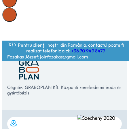
🇷🇴 Pentru clienții noștri din România, contactul poate fi
realizat telefonic aici:
+36 70 949 8479
Fazakas József: joirfazakas@gmail.com
Cégnév: GRABOPLAN Kft. Központi kereskedelmi iroda és
gyártóbázis