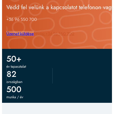
Vedd fel velünk a kapcsolatot telefonon vag
+36 96 550 700
Üzenet küldése
Hívás: +36 96 550 700
50
+
év tapasztalat
82
országban
500
munka / év