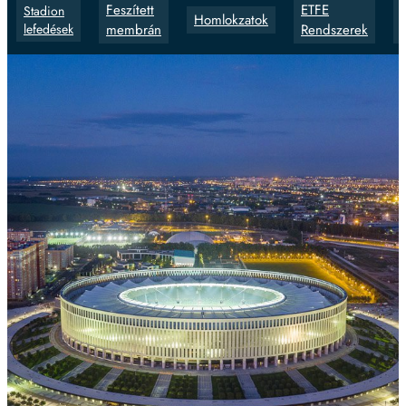
Feszített
ETFE
Stadion
Homlokzatok
lefedések
membrán
Rendszerek