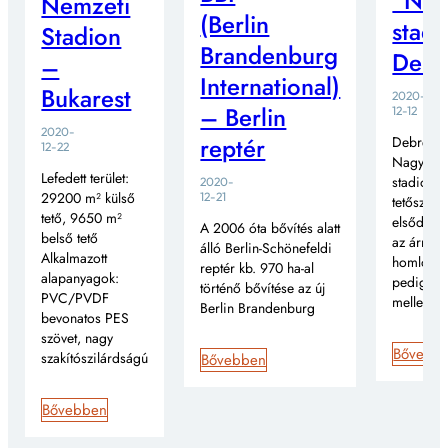
“Nag
Nemzeti
(Berlin
stadi
Stadion
Brandenburg
Debr
–
International)
Bukarest
2020-
– Berlin
12-12
2020-
reptér
Debrecen
12-22
Nagyerde
Lefedett terület:
stadionná
2020-
29200 m² külső
12-21
tetőszerk
tető, 9650 m²
elsődlege
A 2006 óta bővítés alatt
belső tető
az árnyék
álló Berlin-Schönefeldi
Alkalmazott
homlokzat
reptér kb. 970 ha-al
alapanyagok:
pedig a t
történő bővítése az új
PVC/PVDF
mellett
Berlin Brandenburg
bevonatos PES
szövet, nagy
Bővebb
szakítószilárdságú
Bővebben
Bővebben