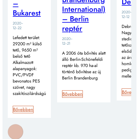
Debr
–
International)
Bukarest
2020-
– Berlin
12-12
2020-
reptér
Debrecen
12-22
Nagyerde
Lefedett terület:
stadionná
2020-
29200 m² külső
12-21
tetőszerk
tető, 9650 m²
elsődlege
A 2006 óta bővítés alatt
belső tető
az árnyék
álló Berlin-Schönefeldi
Alkalmazott
homlokzat
reptér kb. 970 ha-al
alapanyagok:
pedig a t
történő bővítése az új
PVC/PVDF
mellett
Berlin Brandenburg
bevonatos PES
szövet, nagy
Bővebb
szakítószilárdságú
Bővebben
Bővebben