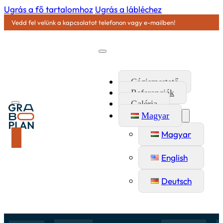
Ugrás a fő tartalomhoz
Ugrás a lábléchez
Vedd fel velünk a kapcsolatot telefonon vagy e-mailben!
Cégismertető
Referenciák
Galéria
Magyar
Magyar
English
Deutsch