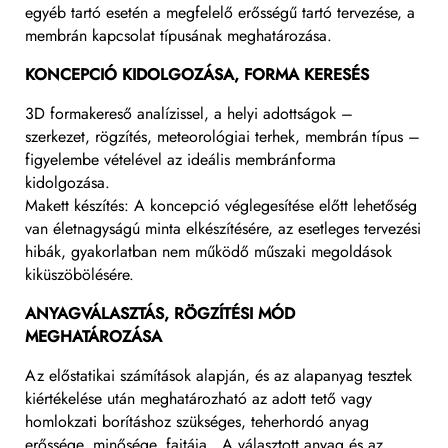
egyéb tartó esetén a megfelelő erősségű tartó tervezése, a
membrán kapcsolat típusának meghatározása.
KONCEPCIÓ KIDOLGOZÁSA, FORMA KERESÉS
3D formakereső analízissel, a helyi adottságok –
szerkezet, rögzítés, meteorológiai terhek, membrán típus –
figyelembe vételével az ideális membránforma
kidolgozása.
Makett készítés: A koncepció véglegesítése előtt lehetőség
van életnagyságú minta elkészítésére, az esetleges tervezési
hibák, gyakorlatban nem működő műszaki megoldások
kiküszöbölésére.
ANYAGVÁLASZTÁS, RÖGZÍTÉSI MÓD
MEGHATÁROZÁSA
Az előstatikai számítások alapján, és az alapanyag tesztek
kiértékelése után meghatározható az adott tető vagy
homlokzati borításhoz szükséges, teherhordó anyag
erőssége, minősége, fajtája. A választott anyag és az