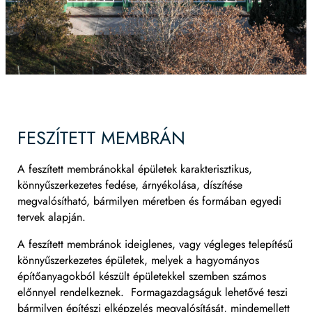
FESZÍTETT MEMBRÁN
A feszített membránokkal épületek karakterisztikus,
könnyűszerkezetes fedése, árnyékolása, díszítése
megvalósítható, bármilyen méretben és formában egyedi
tervek alapján.
A feszített membránok ideiglenes, vagy végleges telepítésű
könnyűszerkezetes épületek, melyek a hagyományos
építőanyagokból készült épületekkel szemben számos
előnnyel rendelkeznek. Formagazdagságuk lehetővé teszi
bármilyen építészi elképzelés megvalósítását, mindemellett