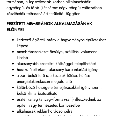
formában, a legszélesebb körben alkalmazhatók:
egyrétegű, és több (két-három-négy rétegű) változatban
készíthetők felhasználási területtől függően.
FESZÍTETT MEMBRÁNOK ALKALMAZÁSÁNAK
ELŐNYEI
kedvező ár/érték arány a hagyományos épületekhez
képest
membránszerkezet önsúlya, szállítási volumene
kisebb
alacsonyabb szerelési költséggel telepíthetőek
hosszú élettartam, alacsony karbantartási igény
a zárt belső terű szerkezetek fűtése, hűtése
energiatakarékosan megoldható
különböző hőszigetelési eljárásokkal igény szerinti
belső klíma biztosítható
esztétikailag (anyag+forma+szín) illeszkednek az
épített vagy természetes környezetbe
alkalmasak reklámhordozó célra