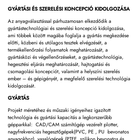
GYÁRTÁSI ÉS SZERELÉSI KONCEPCIÓ KIDOLGOZÁSA
Az anyagválasztással párhuzamosan elkezdődik a
gyártástechnológiai és szerelési koncepció kidolgozása,
ami többek között magába foglalja a gyártás megkezdése
előtti, közbeni és utólagos tesztek elvégzését, a
termékellenőrzési folyamatok meghatározását, a
gyártásközi és végellenőrzéseket, a gyártástechnológia,
hegesztési eljárás meghatározását, hajtogatási és
csomagolási koncepciót, valamint a helyszíni szerelés
ember – és gépigényét, a megfelelő szerelési technológia
kidolgozását.
GYÁRTÁS
Projekt méretéhez és műszaki igényeihez igazított
technológia és gyártási kapacitás a legkorszerűbb
gépparkkal: CAD/CAM számítógép vezérelt plotter,
nagyfrekvenciás hegesztőgépek(PVC, PE , PU bevonatos
anyagokhoz), vasalógépek (PTFE, szilikon bevonatos és