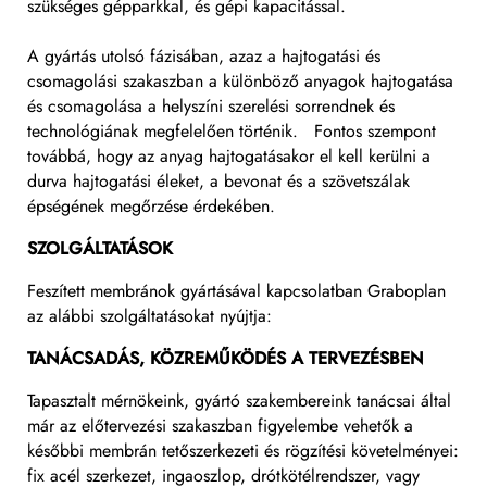
szükséges gépparkkal, és gépi kapacitással.
A gyártás utolsó fázisában, azaz a hajtogatási és
csomagolási szakaszban a különböző anyagok hajtogatása
és csomagolása a helyszíni szerelési sorrendnek és
technológiának megfelelően történik. Fontos szempont
továbbá, hogy az anyag hajtogatásakor el kell kerülni a
durva hajtogatási éleket, a bevonat és a szövetszálak
épségének megőrzése érdekében.
SZOLGÁLTATÁSOK
Feszített membránok gyártásával kapcsolatban Graboplan
az alábbi szolgáltatásokat nyújtja:
TANÁCSADÁS, KÖZREMŰKÖDÉS A TERVEZÉSBEN
Tapasztalt mérnökeink, gyártó szakembereink tanácsai által
már az előtervezési szakaszban figyelembe vehetők a
későbbi membrán tetőszerkezeti és rögzítési követelményei:
fix acél szerkezet, ingaoszlop, drótkötélrendszer, vagy