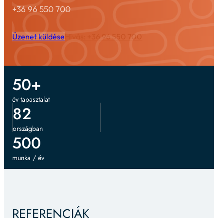
+36 96 550 700
Üzenet küldése
Hívás: +36 96 550 700
50
+
év tapasztalat
82
országban
500
munka / év
REFERENCIÁK