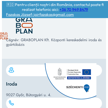
🇷🇴 Pentru clienții noștri din România, contactul poate fi
realizat telefonic aici:
+36 70 949 8479
Fazakas József: joirfazakas@gmail.com
Cégnév: GRABOPLAN Kft. Központi kereskedelmi iroda és
gyártóbázis
Iroda
9027 Győr, Bútorgyári u. 4.