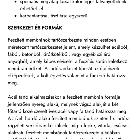
speciális megvilágítással különleges látványeffektek
érhetőek el
karbantartása, tisztítása egyszerű
SZERKEZET ÉS FORMÁK
Feszített membránok tartószerkezete minden esetben
méretezett tartószerkezetet jelent, amely készülhet acélból,
fából, betonból, drótkötélből, vagy egyéb szilárd
anyagból, amely képes elviselni a feszítés során keletkező
membrán erőket. A tartószerkezet típusát az építészeti
elképzelések, a költségvetés valamint a funkció határozza
meg.
Acél tartó alkalmazásakor a feszített membrán formája
jellemzően nyereg alakú, melynek végső alakját a két
főtartó közé szerelt íves acél vagy fa tartó határozza meg.
Az ívelt hordó alakú feszített membránok szintén fix tartóra
rögzített verzióban készülnek, míg a lepke, vitorla, csúcsos
alakzatú feszített membránok tartószerkezete általában