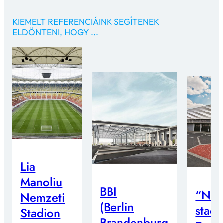
KIEMELT REFERENCIÁINK SEGÍTENEK
ELDÖNTENI, HOGY ...
Lia
Manoliu
BBI
“Nag
Nemzeti
(Berlin
stadi
Stadion
Brandenburg