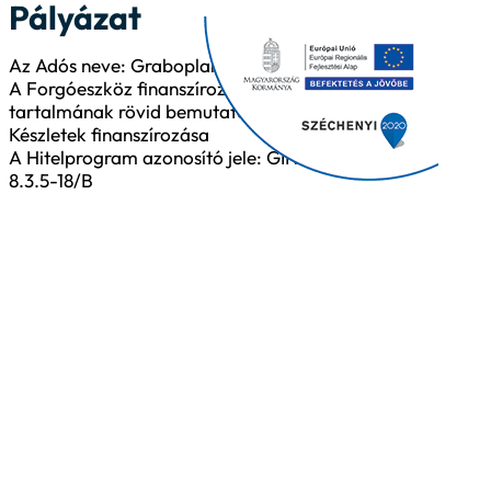
Pályázat
Az Adós neve: Graboplan Kft.
A Forgóeszköz finanszírozás
tartalmának rövid bemutatása:
Készletek finanszírozása
A Hitelprogram azonosító jele: GINOP-
8.3.5-18/B