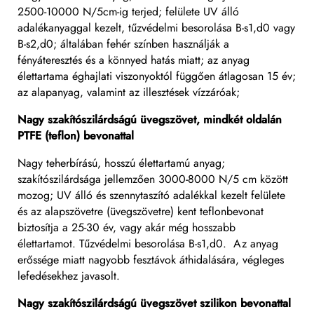
2500-10000 N/5cm-ig terjed; felülete UV álló
adalékanyaggal kezelt, tűzvédelmi besorolása B-s1,d0 vagy
B-s2,d0; általában fehér színben használják a
fényáteresztés és a könnyed hatás miatt; az anyag
élettartama éghajlati viszonyoktól függően átlagosan 15 év;
az alapanyag, valamint az illesztések vízzáróak;
Nagy szakítószilárdságú üvegszövet, mindkét oldalán
PTFE (teflon) bevonattal
Nagy teherbírású, hosszú élettartamú anyag;
szakítószilárdsága jellemzően 3000-8000 N/5 cm között
mozog; UV álló és szennytaszító adalékkal kezelt felülete
és az alapszövetre (üvegszövetre) kent teflonbevonat
biztosítja a 25-30 év, vagy akár még hosszabb
élettartamot. Tűzvédelmi besorolása B-s1,d0. Az anyag
erőssége miatt nagyobb fesztávok áthidalására, végleges
lefedésekhez javasolt.
Nagy szakítószilárdságú üvegszövet szilikon bevonattal