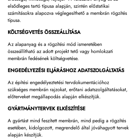
elsődleges tartó típusa alapján, szintén előstatikai
számításokra alapozva véglegesíthető a membrán rögzítés
típusa.
KÖLTSÉGVETÉS ÖSSZEÁLLÍTÁSA
Az alapanyag és a rögzítési mód ismeretében
összeállítható az adott projekt tető vagy homlokzati
membrán fedésének költségvetése.
ENGEDÉLYEZÉSI ELJÁRÁSHOZ ADATSZOLGÁLTATÁS
Az építési engedélyeztetési tervdokumentációhoz
szükséges membrán rajzokat, erőtani adatszolgáltatásokat,
előterveket megállapodás alapján elkészítjük.
GYÁRTMÁNYTERVEK ELKÉSZÍTÉSE
A gyártást mind feszített membrán, mind pedig a rögzítés
esetében, kidolgozott, megrendelő által jóváhagyott tervek
alapján készítjük.