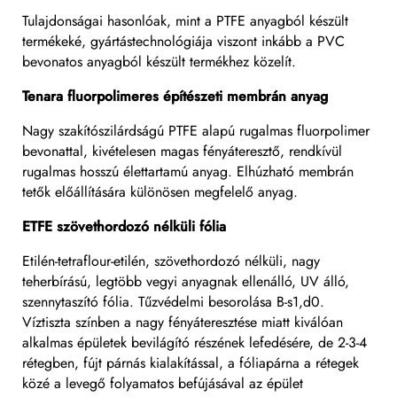
Tulajdonságai hasonlóak, mint a PTFE anyagból készült
termékeké, gyártástechnológiája viszont inkább a PVC
bevonatos anyagból készült termékhez közelít.
Tenara fluorpolimeres építészeti membrán anyag
Nagy szakítószilárdságú PTFE alapú rugalmas fluorpolimer
bevonattal, kivételesen magas fényáteresztő, rendkívül
rugalmas hosszú élettartamú anyag. Elhúzható membrán
tetők előállítására különösen megfelelő anyag.
ETFE szövethordozó nélküli fólia
Etilén-tetraflour-etilén, szövethordozó nélküli, nagy
teherbírású, legtöbb vegyi anyagnak ellenálló, UV álló,
szennytaszító fólia. Tűzvédelmi besorolása B-s1,d0.
Víztiszta színben a nagy fényáteresztése miatt kiválóan
alkalmas épületek bevilágító részének lefedésére, de 2-3-4
rétegben, fújt párnás kialakítással, a fóliapárna a rétegek
közé a levegő folyamatos befújásával az épület