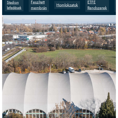
Feszített
ETFE
Stadion
Homlokzatok
lefedések
membrán
Rendszerek