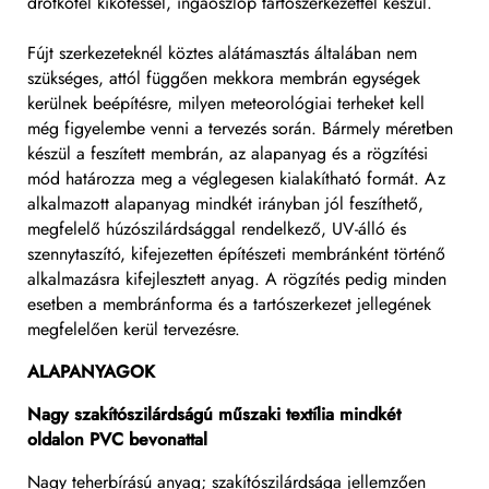
drótkötél kikötéssel, ingaoszlop tartószerkezettel készül.
Fújt szerkezeteknél köztes alátámasztás általában nem
szükséges, attól függően mekkora membrán egységek
kerülnek beépítésre, milyen meteorológiai terheket kell
még figyelembe venni a tervezés során. Bármely méretben
készül a feszített membrán, az alapanyag és a rögzítési
mód határozza meg a véglegesen kialakítható formát. Az
alkalmazott alapanyag mindkét irányban jól feszíthető,
megfelelő húzószilárdsággal rendelkező, UV-álló és
szennytaszító, kifejezetten építészeti membránként történő
alkalmazásra kifejlesztett anyag. A rögzítés pedig minden
esetben a membránforma és a tartószerkezet jellegének
megfelelően kerül tervezésre.
ALAPANYAGOK
Nagy szakítószilárdságú műszaki textília mindkét
oldalon PVC bevonattal
Nagy teherbírású anyag; szakítószilárdsága jellemzően