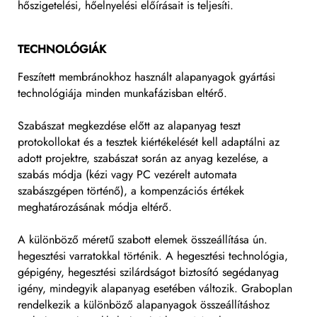
hőszigetelési, hőelnyelési előírásait is teljesíti.
TECHNOLÓGIÁK
Feszített membránokhoz használt alapanyagok gyártási
technológiája minden munkafázisban eltérő.
Szabászat megkezdése előtt az alapanyag teszt
protokollokat és a tesztek kiértékelését kell adaptálni az
adott projektre, szabászat során az anyag kezelése, a
szabás módja (kézi vagy PC vezérelt automata
szabászgépen történő), a kompenzációs értékek
meghatározásának módja eltérő.
A különböző méretű szabott elemek összeállítása ún.
hegesztési varratokkal történik. A hegesztési technológia,
gépigény, hegesztési szilárdságot biztosító segédanyag
igény, mindegyik alapanyag esetében változik. Graboplan
rendelkezik a különböző alapanyagok összeállításhoz