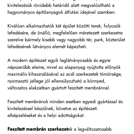
kivitelezésük rövidebb határidő alatt megvalósítható a
hagyományos építőanyagok átfutási idejével szemben.
Kiválóan alkalmazhatók két épület közötti terek, folyosók
lefedésére, de önálló, megfelelően méretezett szerkezetre
szerelve bármely kisebb vagy nagyobb tér, park, közterület
lefedésének látványos elemét képezheti.
A modern építészet egyik leglátványosabb és egyre
népszerűbb eleme, mivel az alapanyag nyújtotta előnyök
maximális kihasználásával az acél szerkezetek tömörsége,
nyomasztó jellege jól ellensúlyozható a könnyed,
változatos alakzatban gyártott feszített membránnal.
Feszített membránok minden esetben egyedi gyártással és
kivitelezéssel készülnek, követve az építészeti
elképzeléseket és a helyi adottságokat.
Feszített membrán szerkezet
ek a legváltozatosabb