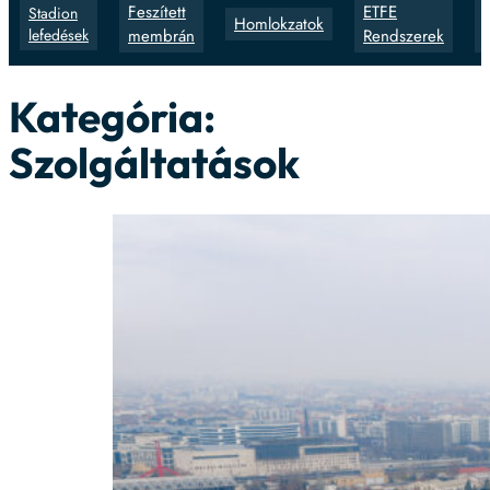
Feszített
ETFE
Stadion
Homlokzatok
lefedések
membrán
Rendszerek
Kategória:
Szolgáltatások