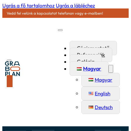
Ugrás a fő tartalomhoz
Ugrás a lábléchez
Vedd fel velünk a kapcsolatot telefonon vagy e-mailben!
Cégismertető
Referenciák
Galéria
Magyar
Magyar
English
Deutsch