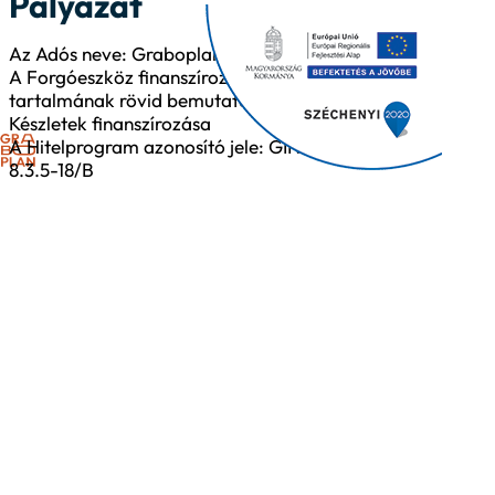
Pályázat
Az Adós neve: Graboplan Kft.
A Forgóeszköz finanszírozás
tartalmának rövid bemutatása:
Készletek finanszírozása
A Hitelprogram azonosító jele: GINOP-
8.3.5-18/B