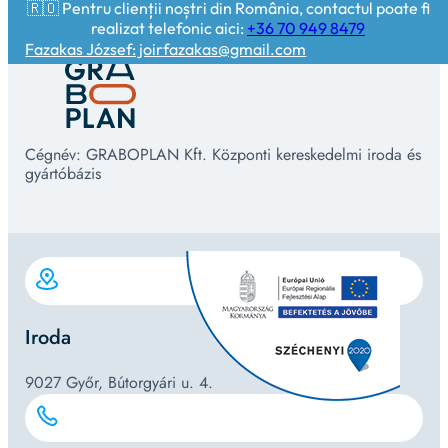
🇷🇴 Pentru clienții noștri din România, contactul poate fi
realizat telefonic aici:
+36 70 949 8479
Fazakas József: joirfazakas@gmail.com
Cégnév: GRABOPLAN Kft. Központi kereskedelmi iroda és
gyártóbázis
Iroda
9027 Győr, Bútorgyári u. 4.