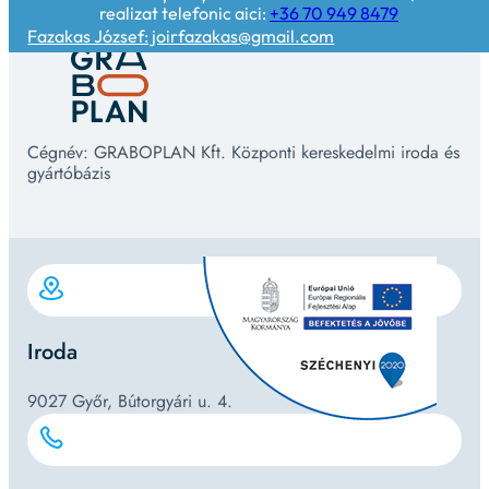
realizat telefonic aici:
+36 70 949 8479
Fazakas József: joirfazakas@gmail.com
Cégnév: GRABOPLAN Kft. Központi kereskedelmi iroda és
gyártóbázis
Iroda
9027 Győr, Bútorgyári u. 4.