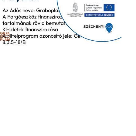
Az Adós neve: Graboplan Kft.
A Forgóeszköz finanszírozás
tartalmának rövid bemutatása:
Készletek finanszírozása
A Hitelprogram azonosító jele: GINOP-
8.3.5-18/B