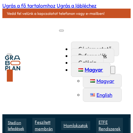
Ugrás a fő tartalomhoz
Ugrás a lábléchez
Vedd fel velünk a kapcsolatot telefonon vagy e-mailben!
Cégismertető
Referenciák
Galéria
Magyar
Magyar
English
Feszített
ETFE
Stadion
Homlokzatok
lefedések
membrán
Rendszerek