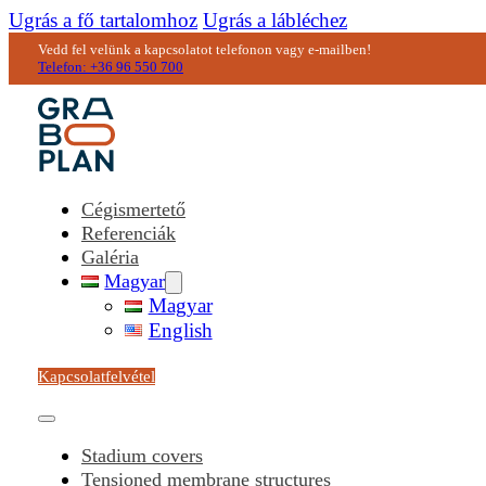
Ugrás a fő tartalomhoz
Ugrás a lábléchez
Vedd fel velünk a kapcsolatot telefonon vagy e-mailben!
Telefon: +36 96 550 700
Cégismertető
Referenciák
Galéria
Magyar
Magyar
English
Kapcsolatfelvétel
Stadium covers
Tensioned membrane structures