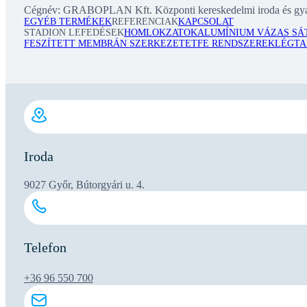
Cégnév: GRABOPLAN Kft. Központi kereskedelmi iroda és gyá
EGYÉB TERMÉKEK
REFERENCIAK
KAPCSOLAT
STADION LEFEDÉSEK
HOMLOKZATOK
ALUMÍNIUM VÁZAS SÁ
FESZÍTETT MEMBRÁN SZERKEZET
ETFE RENDSZEREK
LÉGTA
Iroda
9027 Győr, Bútorgyári u. 4.
Telefon
+36 96 550 700