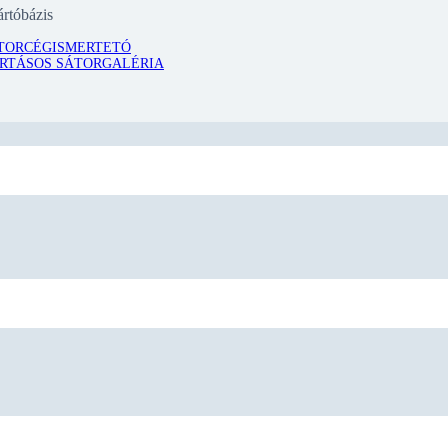
rtóbázis
TOR
CÉGISMERTETÓ
RTÁSOS SÁTOR
GALÉRIA