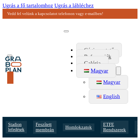
Ugrás a fő tartalomhoz
Ugrás a lábléchez
Vedd fel velünk a kapcsolatot telefonon vagy e-mailben!
Cégismertető
Referenciák
Galéria
Magyar
Magyar
English
Feszített
ETFE
A
Stadion
Homlokzatok
lefedések
membrán
Rendszerek
v