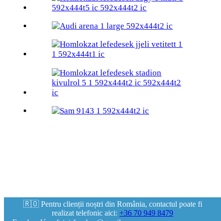
🇷🇴 Pentru clienții noștri din România, contactul poate fi
realizat telefonic aici:
+36 70 949 8479